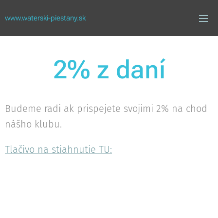
www.waterski-piestany.sk
2% z daní
Budeme radi ak prispejete svojimi 2% na chod
nášho klubu.
Tlačivo na stiahnutie TU: