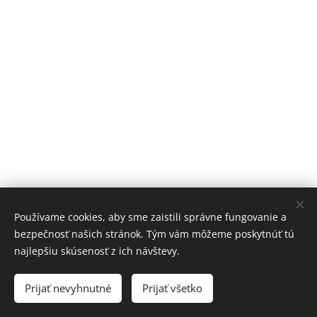
Používame cookies, aby sme zaistili správne fungovanie a
bezpečnosť našich stránok. Tým vám môžeme poskytnúť tú
najlepšiu skúsenosť z ich návštevy.
© 2024 Cestovateľ Tom, Hlavné námestie 5, Bratislava, 811 01
Prijať nevyhnutné
Prijať všetko
Vytvorené službou
Webnode
Cookies