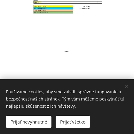
Používame cookies, aby sme zaistili správne fungovanie a
bezpečnosť našich stránok. Tým vám môžeme poskytnúť tú
najlepšiu skúsenosť z ich návštevy.
© 2024 Cestovateľ Tom, Hlavné námestie 5, Bratislava, 811 01
Prijať nevyhnutné
Prijať všetko
Vytvorené službou
Webnode
Cookies