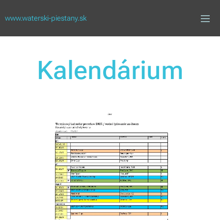
www.waterski-piestany.sk
Kalendárium